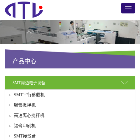
Toggle
naviga
产品中心
SMT周边电子设备
SMT平行移载机
锡膏搅拌机
高速离心搅拌机
锡膏印刷机
SMT接驳台