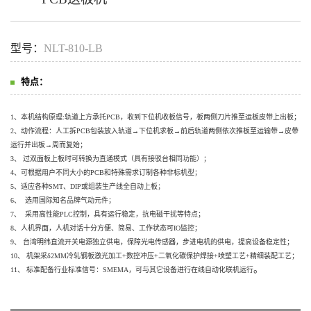
型号：
NLT-810-LB
特点：
1、本机结构原理:轨道上方承托PCB，收到下位机收板信号，板两侧刀片推至运板皮带上出板；
2、动作流程：人工拆PCB包装放入轨道→下位机求板→前后轨道两侧依次推板至运输带→皮带
运行并出板→周而复始；
3、 过双面板上板时可转换为直通模式（具有接驳台相同功能）；
4、可根据用户不同大小的PCB和特殊需求订制各种非标机型；
5、适应各种SMT、DIP或组装生产线全自动上板；
6、 选用国际知名品牌气动元件；
7、 采用高性能PLC控制，具有运行稳定，抗电磁干扰等特点；
8、人机界面，人机对话十分方便、简易、工作状态可IO监控；
9、 台湾明纬直流开关电源独立供电，保障光电传感器，步进电机的供电，提高设备稳定性；
10、 机架采δ2MM冷轧钢板激光加工+数控冲压+二氧化碳保护焊接+喷塑工艺+精细装配工艺；
。
11、 标准配备行业标准信号：SMEMA，可与其它设备进行在线自动化联机运行